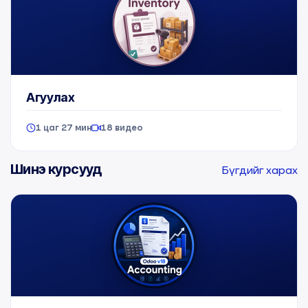
Агуулах
1 цаг 27 мин
18 видео
Шинэ курсууд
Бүгдийг харах