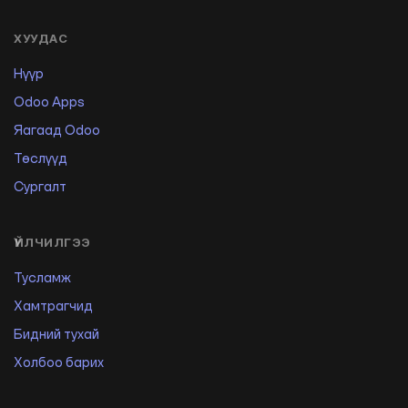
ХУУДАС
Нүүр
Odoo Apps
Яагаад Odoo
Төслүүд
Сургалт
ҮЙЛЧИЛГЭЭ
Тусламж
Хамтрагчид
Бидний тухай
Холбоо барих