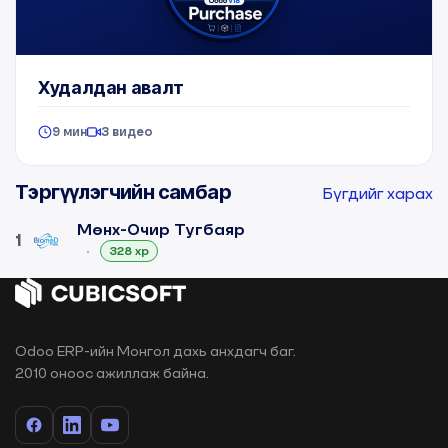
Худалдан авалт
9 мин
3 видео
Тэргүүлэгчийн самбар
Бүгдийг харах
Мөнх-Очир Тугбаяр
1
•
328 xp
Odoo ERP-ийн Монгол дахь анхдагч баг.
2010 оноос ажиллаж байна.