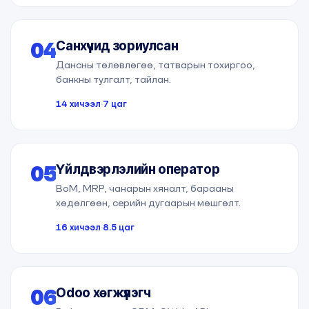
04
Санхүүчид зориулсан
Дансны төлөвлөгөө, татварын тохиргоо,
банкны тулгалт, тайлан.
14 хичээл
·
7 цаг
05
Үйлдвэрлэлийн оператор
BoM, MRP, чанарын хяналт, барааны
хөдөлгөөн, серийн дугаарын мөшгөлт.
16 хичээл
·
8.5 цаг
06
Odoo хөгжүүлэгч