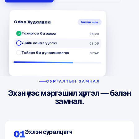
12:40
Odoo Худалдаа
Анхан шат
Тохиргоо ба эхлэл
06:20
Үнийн санал үүсгэх
08:05
Тайлан ба дүн шинжилгээ
07:42
СУРГАЛТЫН ЗАМНАЛ
Эхэн үеэс мэргэшил хүртэл — бэлэн
замнал.
01
Эхлэн суралцагч