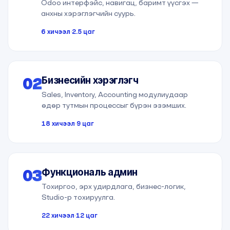
Odoo интерфэйс, навигац, баримт үүсгэх —
анхны хэрэглэгчийн суурь.
6 хичээл
·
2.5 цаг
02
Бизнесийн хэрэглэгч
Sales, Inventory, Accounting модулиудаар
өдөр тутмын процессыг бүрэн эзэмших.
18 хичээл
·
9 цаг
03
Функциональ админ
Тохиргоо, эрх удирдлага, бизнес-логик,
Studio-р тохируулга.
22 хичээл
·
12 цаг