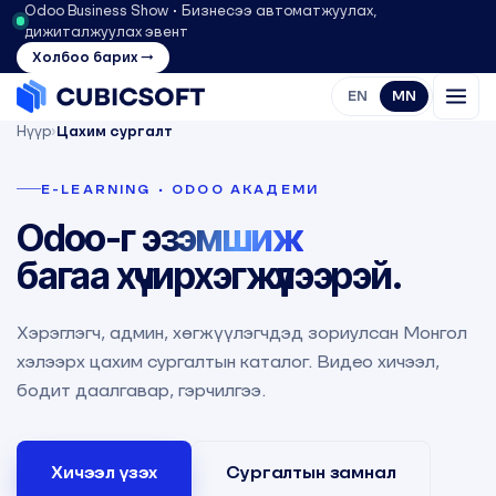
Odoo Business Show • Бизнесээ автоматжуулах,
дижиталжуулах эвент
Холбоо барих →
EN
MN
Нүүр
›
Цахим сургалт
E-LEARNING • ODOO АКАДЕМИ
Odoo-г
эзэмшиж
багаа хүчирхэгжүүлээрэй.
Хэрэглэгч, админ, хөгжүүлэгчдэд зориулсан Монгол
хэлээрх цахим сургалтын каталог. Видео хичээл,
бодит даалгавар, гэрчилгээ.
Хичээл үзэх
Сургалтын замнал