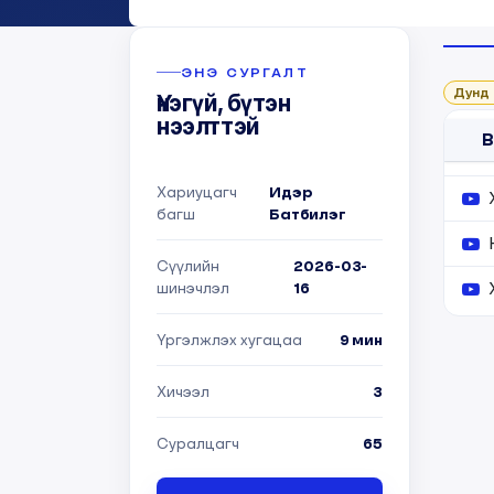
Ку
ЭНЭ СУРГАЛТ
Дунд
Үнэгүй, бүтэн
нээлттэй
B
Хариуцагч
Идэр
багш
Батбилэг
Сүүлийн
2026-03-
шинэчлэл
16
Үргэлжлэх хугацаа
9 мин
Хичээл
3
Суралцагч
65