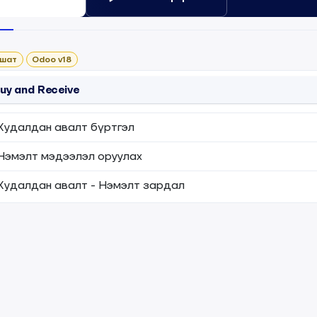
рс
Тойм
 шат
Odoo v18
uy and Receive
Худалдан авалт бүртгэл
Нэмэлт мэдээлэл оруулах
Худалдан авалт - Нэмэлт зардал