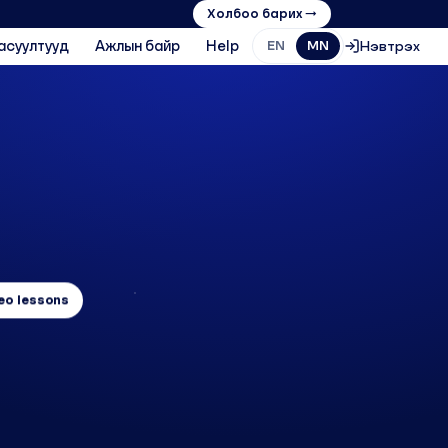
Холбоо барих →
асуултууд
Ажлын байр
Help
Нэвтрэх
EN
MN
deo lessons