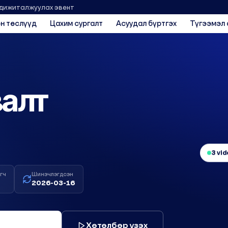
 дижиталжуулах эвент
н төслүүд
Цахим сургалт
Асуудал бүртгэх
Түгээмэл 
валт
3 vi
гч
Шинэчлэгдсэн
2026-03-16
Хөтөлбөр үзэх