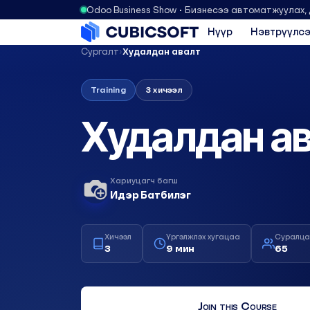
Odoo Business Show • Бизнесээ автоматжуулах,
Нүүр
Нэвтрүүлсэ
Сургалт
›
Худалдан авалт
Training
3 хичээл
Худалдан а
Хариуцагч багш
Идэр Батбилэг
Хичээл
Үргэлжлэх хугацаа
Суралца
3
9 мин
65
Join this Course