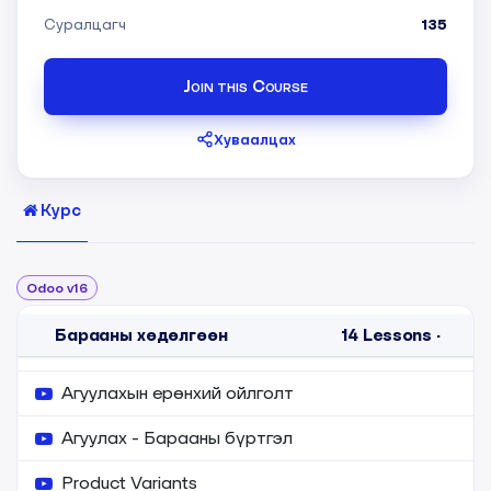
Суралцагч
135
Join this Course
Хуваалцах
Курс
Odoo v16
Барааны хөдөлгөөн
14
Lessons
·
Агуулахын ерөнхий ойлголт
Агуулах - Барааны бүртгэл
Product Variants