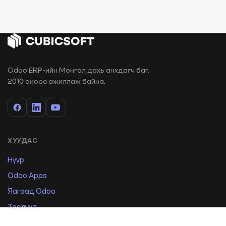
Odoo ERP-ийн Монгол дахь анхдагч баг.
2010 оноос ажиллаж байна.
ХУУДАС
Нүүр
Odoo Apps
Яагаад Odoo
Төслүүд
Сургалт