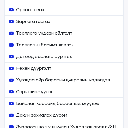
Орлого авах
Зарлага гаргах
Тооллого үндсэн ойлголт
Тооллогын баримт хэвлэх
Дотоод зарлага бүртгэх
Нөхөн дүүргэлт
Хугацаа ойр барааны цувралын мэдэгдэл
Серь шилжүүлэг
Байрлал хооронд барааг шилжүүлэх
Дахин захиалах дүрэм
Зураасан код уншуулан Худалдан авалт & Нөхөн дүүргэлт хийх