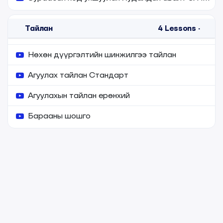
Тайлан
4
Lessons
·
Нөхөн дүүргэлтийн шинжилгээ тайлан
Агуулах тайлан Стандарт
Агуулахын тайлан ерөнхий
Барааны шошго