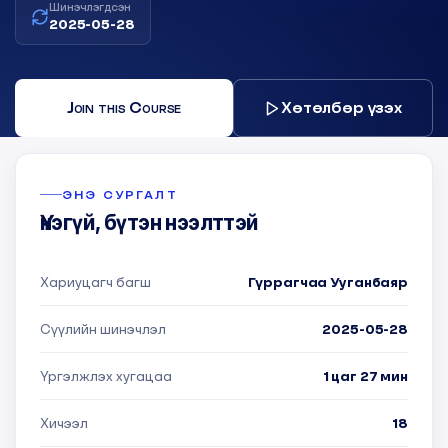
Шинэчлэгдсэн
2025-05-28
Join this Course
Хөтөлбөр үзэх
ЭНЭ СУРГАЛТ
Үнэгүй, бүтэн нээлттэй
Хариуцагч багш
Гүррагчаа Ууганбаяр
Сүүлийн шинэчлэл
2025-05-28
Үргэлжлэх хугацаа
1 цаг 27 мин
Хичээл
18