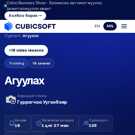
Odoo Business Show • Бизнесээ автоматжуулах,
дижиталжуулах эвент
Холбоо барих →
EN
MN
Сургалт
›
Агуулах
18 video lessons
Training
18 хичээл
Агуулах
Хариуцагч багш
Гүррагчаа Ууганбаяр
Хичээл
Үргэлжлэх хугацаа
Суралцагч
18
1 цаг 27 мин
135