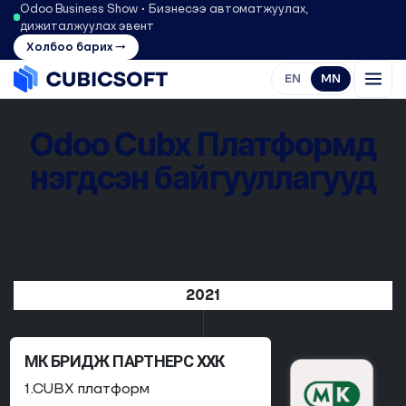
Odoo Business Show • Бизнесээ автоматжуулах,
дижиталжуулах эвент
Холбоо барих →
EN
MN
Odoo
Cubx Платформд
нэгдсэн байгууллагууд
2021
МК БРИДЖ ПАРТНЕРС ХХК
1.CUBX платформ