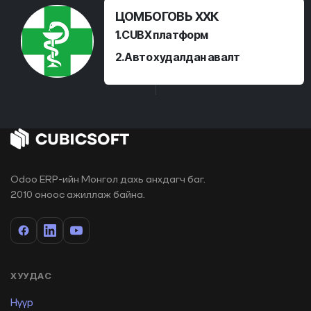
ЦОМБОГОВЬ ХХК
1.CUBX платформ
2.Авто худалдан авалт
Odoo ERP-ийн Монгол дахь анхдагч баг.
2010 оноос ажиллаж байна.
ХУУДАС
Нүүр