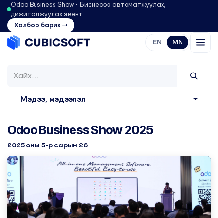
Odoo Business Show • Бизнесээ автоматжуулах,
дижиталжуулах эвент
Холбоо барих →
EN
MN
Мэдээ, мэдээлэл
Odoo Business Show 2025
2025 оны 5-р сарын 26