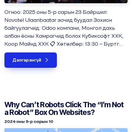
Огноо: 2025 оны 5-р сарын 23 Байршил:
Novotel Ulaanbaatar зочид буудал Зохион
байгуулагчид: Odoo компани, Монгол дахь
албан ёсны Хамрагчид болох Кубиксофт ХХК,
Коор Майнд ХХК 📋 Хөтөлбөр: 13:30 – Бүртг...
Дэлгэрэнгүй
Why Can’t Robots Click The “I’m Not
a Robot” Box On Websites?
2024 оны 9-р сарын 10