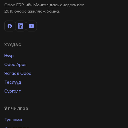
Odoo ERP-ийн Монгол дахь анхдагч баг.
2010 оноос ажиллаж байна.
ХУУДАС
Нүүр
Odoo Apps
Яагаад Odoo
Төслүүд
Сургалт
ҮЙЛЧИЛГЭЭ
Тусламж