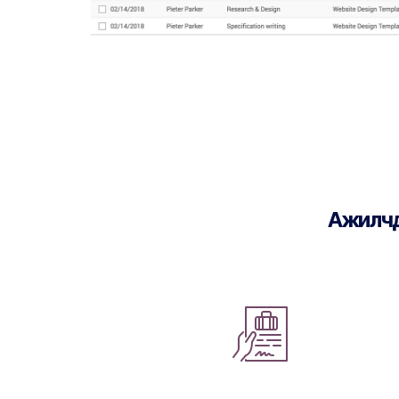
Ажилчды