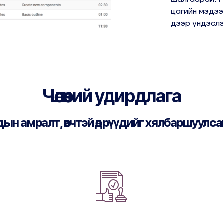
цагийн мэдээ
дээр үндэслэ
Чөлөөний удирдлага
н амралт, өвчтэй өдрүүдийг хялбаршуулса