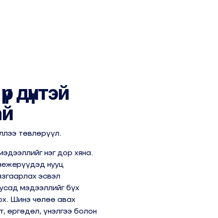
р дүнтэй
ай
ллээ төвлөрүүл.
мэдээллийг нэг дор хяна.
енежерүүдэд нууц
язгаарлах эсвэл
усад мэдээллийг бүх
х. Шинэ чөлөө авах
т, өргөдөл, үнэлгээ болон