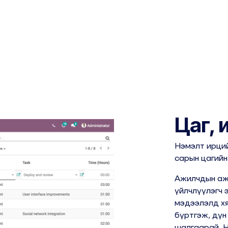
Цаг, 
Нэмэлт ирций
сарын цагийн
Ажилчдын ажи
үйлчлүүлэгч 
мэдээлэлд хя
бүртгэж, дүн
шалгаарай. Н