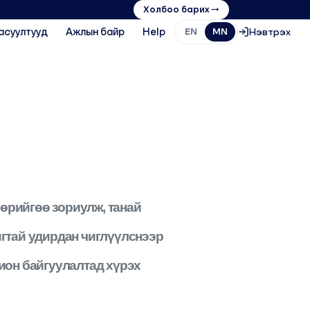
Холбоо барих →
асуултууд
Ажлын байр
Help
Нэвтрэх
EN
MN
өөрийгөө зориулж, танай
игтай удирдан чиглүүлснээр
хион байгуулалтад хүрэх