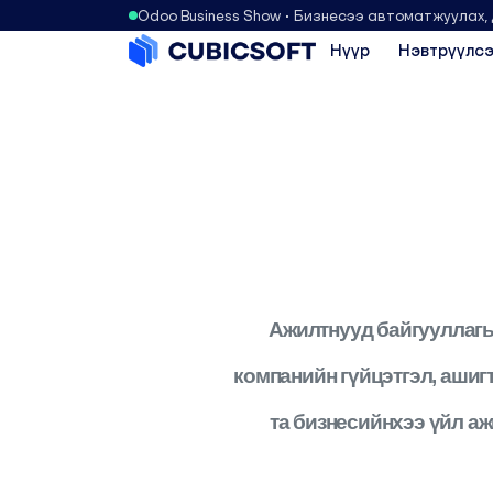
Odoo Business Show • Бизнесээ автоматжуулах,
Нүүр
Нэвтрүүлсэ
Ажилтнууд байгууллагын
компанийн гүйцэтгэл, ашиг
та бизнесийнхээ үйл аж