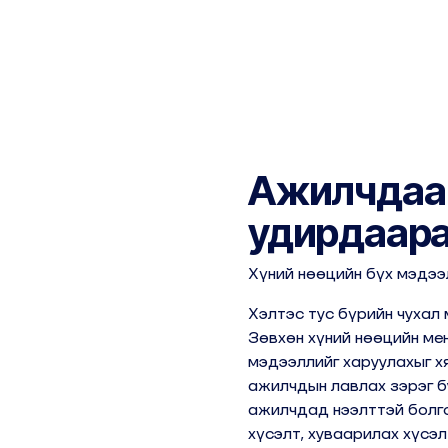
Ажилчдаа ү
удирдаар
Хүний нөөцийн бүх мэдээ
Хэлтэс тус бүрийн чухал 
Зөвхөн хүний нөөцийн м
мэдээллийг харуулахыг х
ажилчдын лавлах зэрэг б
ажилчдад нээлттэй болго
хүсэлт, хуваарилах хүсэл