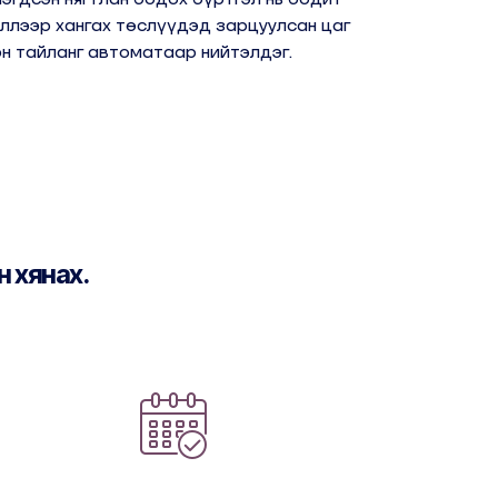
ллээр хангах төслүүдэд зарцуулсан цаг
н тайланг автоматаар нийтэлдэг.
н хянах.