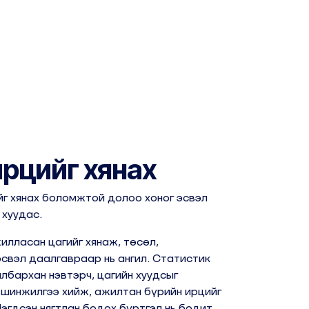
ирцийг хянах
г хянах боломжтой долоо хоног эсвэл
 хуудас.
лласан цагийг хянаж, төсөл,
эсвэл даалгавраар нь ангил. Статистик
лбархан нэвтэрч, цагийн хуудсыг
 шинжилгээ хийж, ажилтан бүрийн ирцийг
эгдсэн нягтлан бодох бүртгэл нь бодит