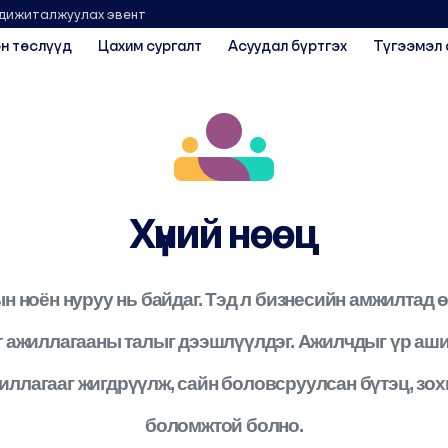
 дижиталжуулах эвент
н төслүүд
Цахим сургалт
Асуудал бүртгэх
Түгээмэл 
Хүний нөөц
 ноён нуруу нь байдаг. Тэд л бизнесийн амжилтад 
т ажиллагааны талыг дээшлүүлдэг. Ажилчдыг үр аш
иллагааг жигдрүүлж, сайн боловсруулсан бүтэц, зо
боломжтой болно.