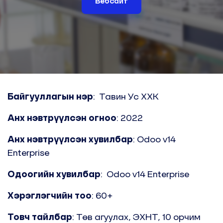
Вебсайт
Байгууллагын нэр
: Тавин Ус ХХК
Анх нэвтрүүлсэн огноо
: 2022
Анх нэвтрүүлсэн хувилбар
: Odoo v14
Enterprise
Одоогийн хувилбар
:
Odoo v14 Enterprise
Хэрэглэгчийн тоо
: 60+
Товч тайлбар
: Төв агуулах, ЭХНТ, 10 орчим