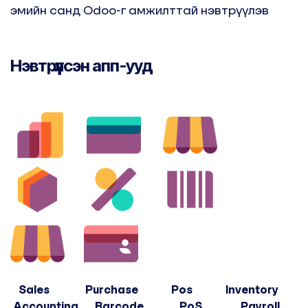
эмийн санд Odoo-г амжилттай нэвтрүүлэв
Нэвтрүүлсэн апп-ууд
Sales Purchase Pos Inventory
Accounting Barcode PoS Payroll