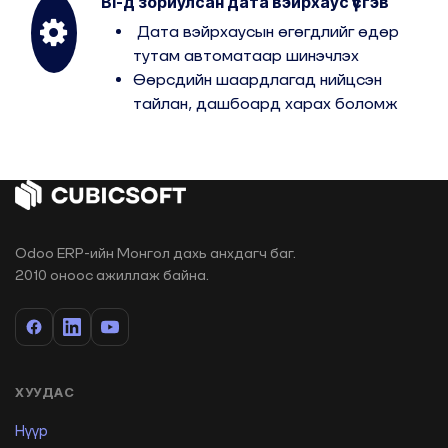
BI-д зориулсан дата вэйрхаус үүсгэв
Дата вэйрхаусын өгөгдлийг өдөр
тутам автоматаар шинэчлэх
Өөрсдийн шаардлагад нийцсэн
тайлан, дашбоард харах боломж
Odoo ERP-ийн Монгол дахь анхдагч баг.
2010 оноос ажиллаж байна.
ХУУДАС
Нүүр