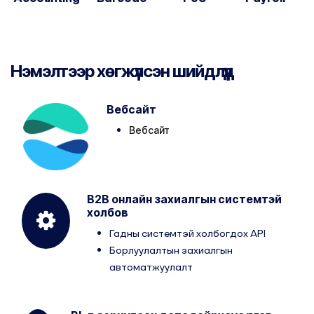
Нэмэлтээр хөгжүүлсэн шийдлүүд
Вебсайт
Вебсайт
B2B онлайн захиалгын системтэй
холбов
Гадны системтэй холбогдох API
Борлуулалтын захиалгын
автоматжуулалт