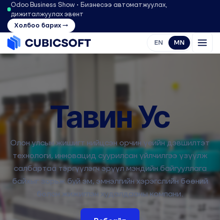
Odoo Business Show • Бизнесээ автоматжуулах,
дижиталжуулах эвент
Холбоо барих →
EN
MN
Тавин Ус
Олон улсын жишигт нийцсэн орчин үеийн дэвшилтэт
технологи, инновацид суурилсан үйлчилгээ үзүүлж
салбартаа тэргүүлэгч эрүүл мэндийн байгууллага
байхыг зорьж буй эм, эмнэлгийн хэрэгслийн бөөний
болон жижиглэн худалдааны компани.