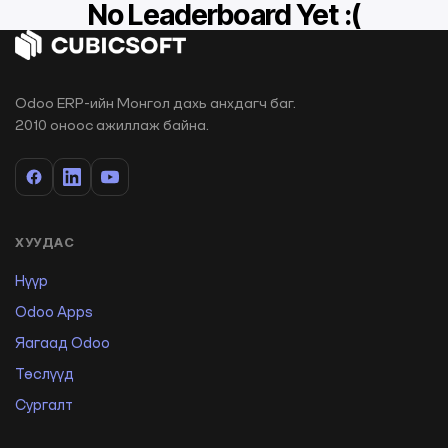
No Leaderboard Yet :(
Odoo ERP-ийн Монгол дахь анхдагч баг.
2010 оноос ажиллаж байна.
ХУУДАС
Нүүр
Odoo Apps
Яагаад Odoo
Төслүүд
Сургалт