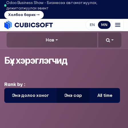
Odoo Business Show • Бизнесээ автоматжуулах,
дижиталжуулах эвент
Холбоо барих →
EN
MN
Нав
Бүх хэрэглэгчид
Rank by :
Энэ долоо хоног
Энэ сар
All time