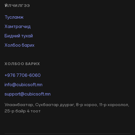
ҮЙЛЧИЛГЭЭ
Тусламж
Хамтрагчид
Бидний тухай
Холбоо барих
ХОЛБОО БАРИХ
+976 7706-6060
info@cubicsoft.mn
support@cubicsoft.mn
Улаанбаатар, Сүхбаатар дүүрэг, 8-р хороо, 11-р хороолол,
25-р байр 4 тоот