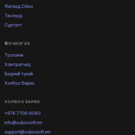
Яагаад Odoo
Төслүүд
Сургалт
ҮЙЛЧИЛГЭЭ
Тусламж
Хамтрагчид
Бидний тухай
Холбоо барих
ХОЛБОО БАРИХ
+976 7706-6060
info@cubicsoft.mn
support@cubicsoft.mn