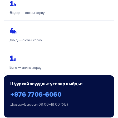
1
h
Өндөр — анхны хариу
4
h
Дунд — анхны хариу
1
d
Бага — анхны хариу
Шуурхай асуудлыг утсаар шийдье
+976 7706-6060
Даваа–Баасан 09:00–18:00 (УБ)