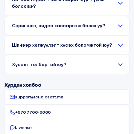
болох вэ?
Скриншот, видео хавсаргаж болох уу?
Шинээр хөгжүүлэлт хүсэх боломжтой юу?
Хүсэлт төлбөртэй юу?
Хурдан холбоо
support@cubicsoft.mn
+976 7706-6060
Live чат