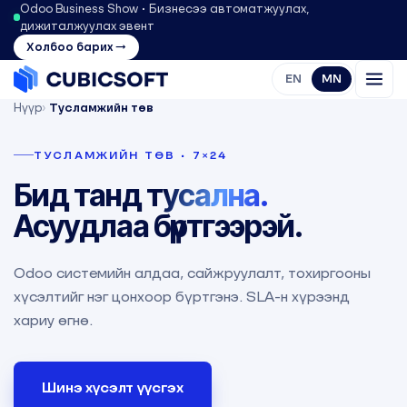
Odoo Business Show • Бизнесээ автоматжуулах,
дижиталжуулах эвент
Холбоо барих →
EN
MN
Нүүр
›
Тусламжийн төв
ТУСЛАМЖИЙН ТӨВ • 7×24
Бид танд
тусална.
Асуудлаа бүртгээрэй.
Odoo системийн алдаа, сайжруулалт, тохиргооны
хүсэлтийг нэг цонхоор бүртгэнэ. SLA-н хүрээнд
хариу өгнө.
Шинэ хүсэлт үүсгэх