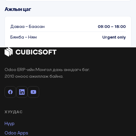
Ажлын цаг
Даваа – Баасан
09:00 – 18:00
Бямба – Ням
Urgent only
Odoo ERP-ийн Монгол дахь анхдагч баг.
2010 оноос ажиллаж байна.
ХУУДАС
Нүүр
Odoo Apps