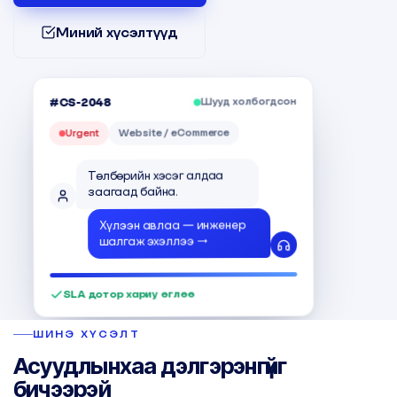
Миний хүсэлтүүд
Шууд холбогдсон
#CS-2048
Website / eCommerce
Urgent
Төлбөрийн хэсэг алдаа
заагаад байна.
Хүлээн авлаа — инженер
шалгаж эхэллээ →
SLA дотор хариу өглөө
ШИНЭ ХҮСЭЛТ
Асуудлынхаа дэлгэрэнгүйг
бичээрэй