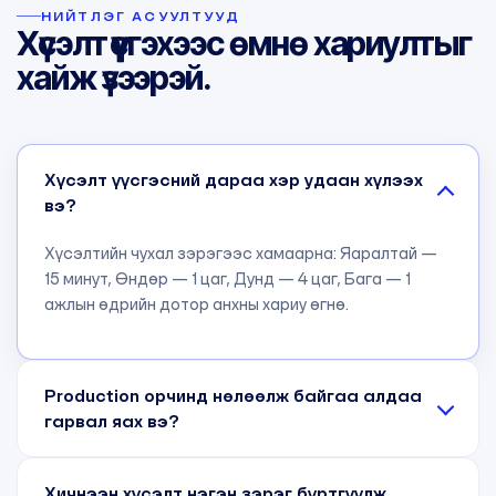
НИЙТЛЭГ АСУУЛТУУД
Хүсэлт үүсгэхээс өмнө хариултыг
хайж үзээрэй.
Хүсэлт үүсгэсний дараа хэр удаан хүлээх
вэ?
Хүсэлтийн чухал зэрэгээс хамаарна: Яаралтай —
15 минут, Өндөр — 1 цаг, Дунд — 4 цаг, Бага — 1
ажлын өдрийн дотор анхны хариу өгнө.
Production орчинд нөлөөлж байгаа алдаа
гарвал яах вэ?
Хичнээн хүсэлт нэгэн зэрэг бүртгүүлж