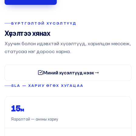
БҮРТГЭЛТЭЙ ХҮСЭЛТҮҮД
Хүсэлтээ хянах
Хуучин болон идэвхтэй хүсэлтүүд, харилцан мессеж,
статусаа нэг дороос харна.
Миний хүсэлтүүд нээх →
SLA — ХАРИУ ӨГӨХ ХУГАЦАА
15
м
Яаралтай — анхны хариу