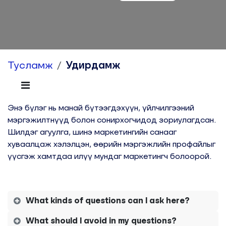
Тусламж
Удирдамж
Энэ бүлэг нь манай бүтээгдэхүүн, үйлчилгээний
мэргэжилтнүүд болон сонирхогчидод зориулагдсан.
Шилдэг агуулга, шинэ маркетингийн санааг
хуваалцаж хэлэлцэн, өөрийн мэргэжлийн профайлыг
үүсгэж хамтдаа илүү мундаг маркетингч болоорой.
What kinds of questions can I ask here?
What should I avoid in my questions?