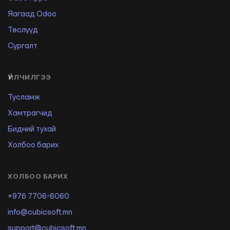
Яагаад Odoo
Төслүүд
Сургалт
ҮЙЛЧИЛГЭЭ
Тусламж
Хамтрагчид
Бидний тухай
Холбоо барих
ХОЛБОО БАРИХ
+976 7706-6060
info@cubicsoft.mn
support@cubicsoft.mn