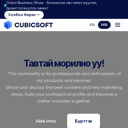
Odoo Business Show • Бизнесээ автоматжуулах,
дижиталжуулах эвент
Холбоо барих →
EN
MN
Тавтай морилно уу!
This community is for professionals and enthusiasts of
our products and services.
Share and discuss the best content and new marketing
ideas, build your professional profile and become a
better marketer together.
Hide Intro
Бүртгэх