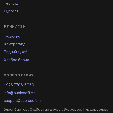
Төслүүд
Сургалт
ҮЙЛЧИЛГЭЭ
Тусламж
Хамтрагчид
Бидний тухай
Холбоо барих
ХОЛБОО БАРИХ
+976 7706-6060
info@cubicsoft.mn
support@cubicsoft.mn
Улаанбаатар, Сүхбаатар дүүрэг, 8-р хороо, 11-р хороолол,