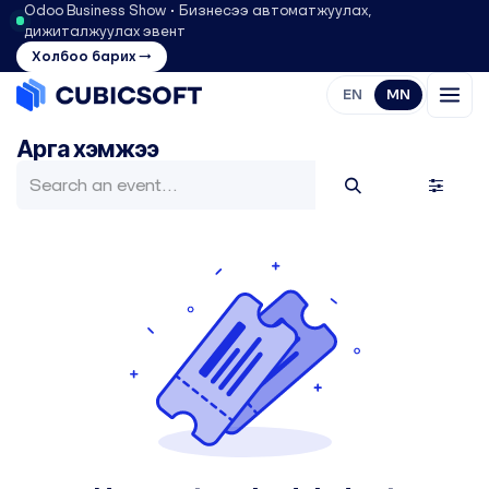
Odoo Business Show • Бизнесээ автоматжуулах,
дижиталжуулах эвент
Холбоо барих →
EN
MN
Арга хэмжээ