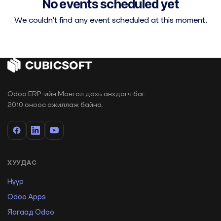
No events scheduled yet
We couldn't find any event scheduled at this moment.
Odoo ERP-ийн Монгол дахь анхдагч баг.
2010 оноос ажиллаж байна.
ХУУДАС
Нүүр
Odoo Apps
Яагаад Odoo