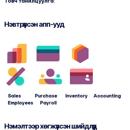
Товч танилцуулга
:
Нэвтрүүлсэн апп-ууд
Sales Purchase Inventory Accounting
Employees Payroll
Нэмэлтээр хөгжүүлсэн шийдлүүд