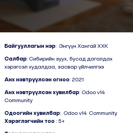
Байгууллагын нэр
: Энгүүн Хангай ХХК
Салбар
: Сибирийн зуух, бусад дагалдах
хэрэгсэл худалдаа, засвар үйлчилгээ
Анх нэвтрүүлсэн огноо
: 2021
Анх нэвтрүүлсэн хувилбар
: Odoo v14
Community
Одоогийн хувилбар
:
Odoo v14
Community
Хэрэглэгчийн тоо
: 5+