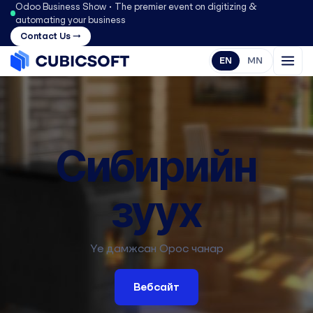
Odoo Business Show • The premier event on digitizing &
automating your business
Contact Us →
EN
MN
Сибирийн
зуух
Үе дамжсан Орос чанар
Вебсайт