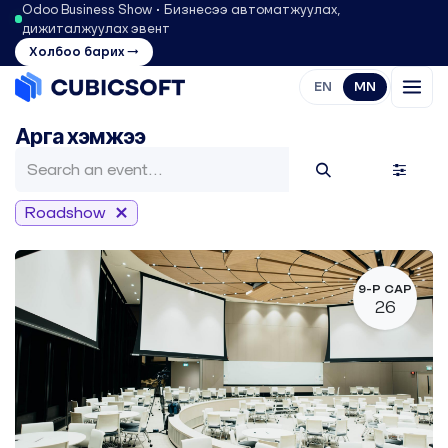
Odoo Business Show • Бизнесээ автоматжуулах,
дижиталжуулах эвент
Холбоо барих →
EN
MN
Арга хэмжээ
Roadshow
9-Р САР
26