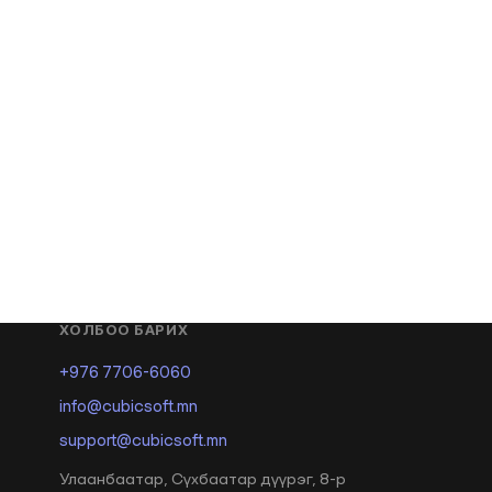
ХОЛБОО БАРИХ
+976 7706-6060
info@cubicsoft.mn
support@cubicsoft.mn
Улаанбаатар, Сүхбаатар дүүрэг, 8-р