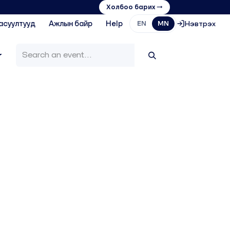
Холбоо барих →
асуултууд
Ажлын байр
Help
Нэвтрэх
EN
MN