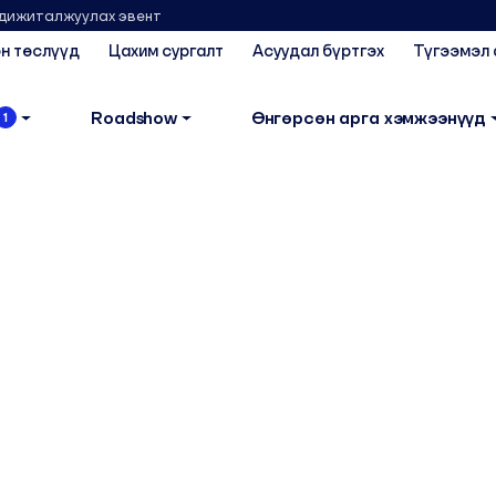
 дижиталжуулах эвент
н төслүүд
Цахим сургалт
Асуудал бүртгэх
Түгээмэл 
Roadshow
Өнгөрсөн арга хэмжээнүүд
1