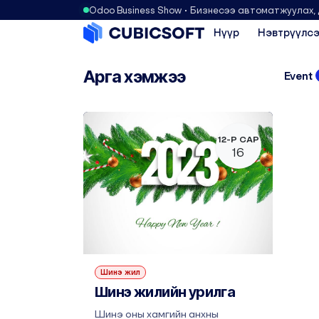
Odoo Business Show • Бизнесээ автоматжуулах,
Нүүр
Нэвтрүүлсэ
Арга хэмжээ
Event
12-Р САР
16
Шинэ жил
Шинэ жилийн урилга
Шинэ оны хамгийн анхны