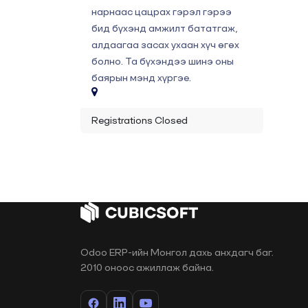
нарнаас цацрах гэрэл гэрээ
бид бүхэнд амжилт бататгаж,
алдаагаа засах ухаан хүч өгөх
болно. Та бүхэндээ шинэ оны
баярын мэнд хүргэе.
Registrations Closed
Odoo ERP-ийн Монгол дахь анхдагч баг.
2010 оноос ажиллаж байна.