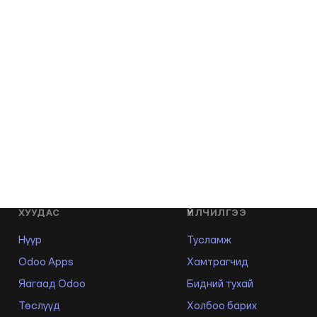
ХУУДАС
ҮЙЛЧИЛГЭЭ
Нүүр
Тусламж
Odoo Apps
Хамтрагчид
Яагаад Odoo
Бидний тухай
Төслүүд
Холбоо барих