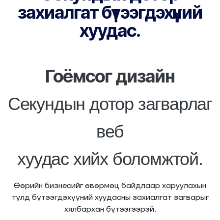
захиалгат бүтээгдэхүүний
хуудас.
Гоёмсог дизайн
Секундын дотор загварлаг
веб
хуудас хийх боломжтой.
Өөрийн бизнесийг өвөрмөц байдлаар харуулахын
тулд бүтээгдэхүүний хуудасны захиалгат загварыг
хялбархан бүтээгээрэй.