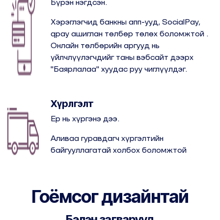
Бүрэн нэгдсэн.
Хэрэглэгчид банкны апп-ууд, SocialPay,
qpay ашиглан төлбөр төлөх боломжтой .
Онлайн төлбөрийн аргууд нь
үйлчлүүлэгчдийг таны вэбсайт дээрх
"Баярлалаа" хуудас руу чиглүүлдэг.
Хүрлгэлт
Ер нь хүргэнэ дээ.
Аливаа гуравдагч хүргэлтийн
байгууллагатай холбох боломжтой
Гоёмсог дизайнтай
Бэлэн загварууд