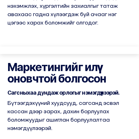
нэхэмжлэх, хүргэлтийн захиалгыг татаж
авахаас гадна хүлээгдэж буй ачааг нэг
цэгээс харах боломжийг олгодог.
Маркетингийг илүү
оновчтой болгосон
Сагсныхаа дундаж орлогыг нэмэгдүүлээрэй.
Бүтээгдэхүүний хуудсууд, сагсанд эсвэл
кассан дээр зарах, дахин борлуулах
боломжуудыг ашиглан борлуулалтаа
нэмэгдүүлээрэй.