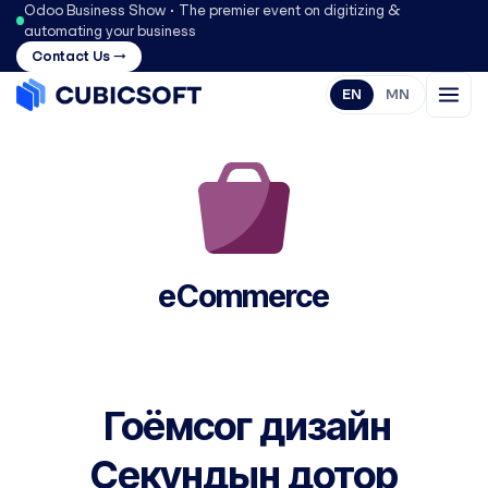
Odoo Business Show • The premier event on digitizing &
automating your business
Contact Us →
EN
MN
eCommerce
Гоёмсог дизайн
Секундын дотор