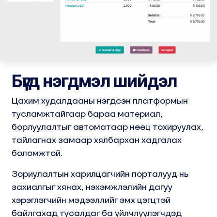
Бүгд нэгдмэл шийдэл
Цахим худалдааны нэгдсэн платформын
тусламжтайгаар бараа материал,
борлуулалтыг автоматаар нөөц тохируулах,
тайлагнах замаар хялбархан хадгалах
боломжтой.
Зориулалтын харилцагчийн порталууд нь
захиалгыг хянах, нэхэмжлэлийн дагуу
хэрэглэгчийн мэдээллийг эмх цэгцтэй
байлгахад тусалдаг ба үйлчлүүлэгчдэд