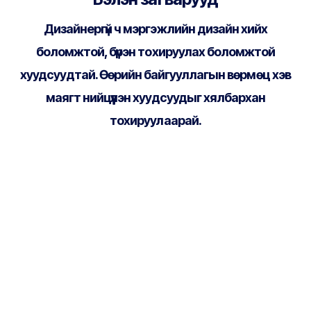
Дизайнергүй ч мэргэжлийн дизайн хийх
боломжтой, бүрэн тохируулах боломжтой
хуудсуудтай. Өөрийн байгууллагын вөрмөц хэв
маягт нийцүүлэн хуудсуудыг хялбархан
тохируулаарай.