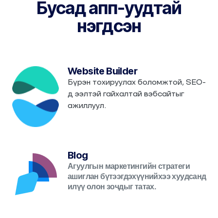
Бусад апп-уудтай
нэгдсэн
Website Builder
Бүрэн тохируулах боломжтой, SEO-
д ээлтэй гайхалтай вэбсайтыг
ажиллуул.
Blog
Агуулгын маркетингийн стратеги
ашиглан бүтээгдэхүүнийхээ хуудсанд
илүү олон зочдыг татах.